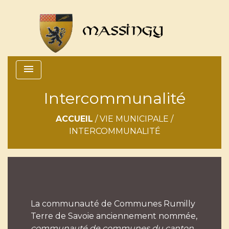
menu
Intercommunalité
ACCUEIL
/
VIE MUNICIPALE
/
INTERCOMMUNALITÉ
La communauté de Communes Rumilly
Terre de Savoie anciennement nommée,
communauté de communes du canton