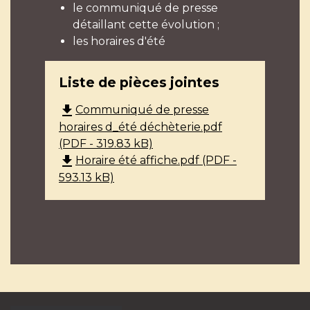
le communiqué de presse
détaillant cette évolution ;
les horaires d'été
Liste de pièces jointes
file_download
Communiqué de presse
horaires d_été déchèterie.pdf
(PDF - 319.83 kB)
file_download
Horaire été affiche.pdf (PDF -
593.13 kB)