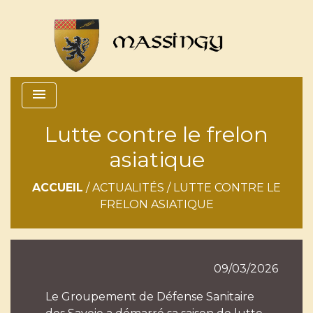
menu
Lutte contre le frelon
asiatique
ACCUEIL
/
ACTUALITÉS
/
LUTTE CONTRE LE
FRELON ASIATIQUE
09/03/2026
Le Groupement de Défense Sanitaire